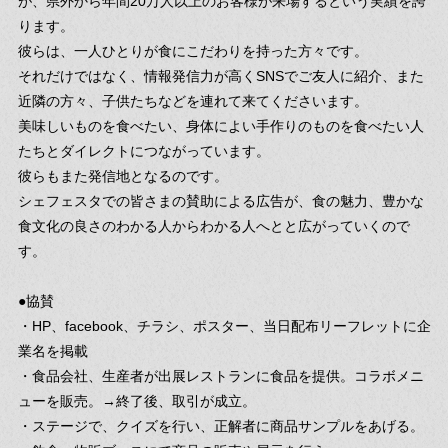
が、県外から年間20万人以上のお客様が来場するという実績を誇
ります。
彼らは、一人ひとりが食にこだわりを持った方々です。
それだけではなく、情報発信力が高くSNSでご友人に紹介、また
近隣の方々、子供たちなどを連れて来てくださいます。
美味しいものを食べたい、身体によい手作りのものを食べたい人
たちとダイレクトにつながっています。
彼らもまた発信地となるのです。
シェフェスタでの皆さまの賛助による広告が、食の魅力、豊かな
食文化の良さのわかる人からわかる人へとと広がっていくので
す。
●協賛
・HP、facebook、チラシ、ポスター、当日配布リーフレットに企
業名を掲載
・食品会社、生産者が出展レストランに食品を提供。コラボメニ
ューを販売。→終了後、取引が成立。
・ステージで、クイズを行い、正解者に商品サンプルをあげる。