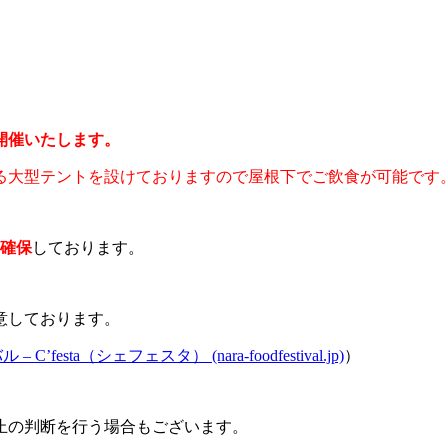
開催いたします。
る大型テントを設けておりますので屋根下でご飲食が可能です
を確保
しております。
意しております。
sta（シェフェスタ） (nara-foodfestival.jp)
）
止の判断を行う場合もございます。